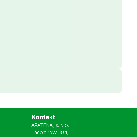
Kontakt
APATEKA, s. r. o.
Ladomirová 184
,