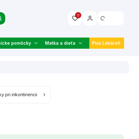
0
nícke pomôcky
Matka a dieťa
Plus Lekáreň
y pri inkontinencii