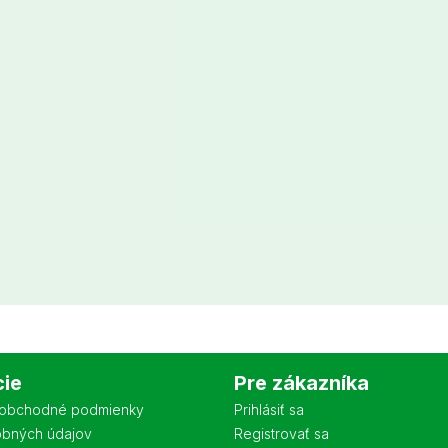
cie
Pre zákazníka
obchodné podmienky
Prihlásiť sa
obných údajov
Registrovať sa