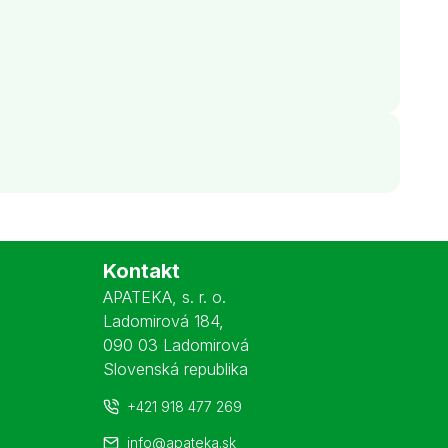
Kontakt
APATEKA, s. r. o.
Ladomirová 184
,
090 03 Ladomirová
Slovenská republika
+421 918 477 269
info@apateka.sk