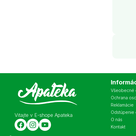
Informá
Všeobecné 
Ochrana os
Reklamácie
Odstúpenie 
Vitajte v E-shope Apateka
O nás
Kontakt