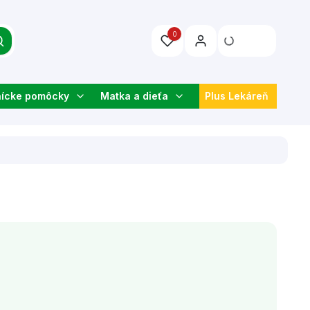
0
nícke pomôcky
Matka a dieťa
Plus Lekáreň