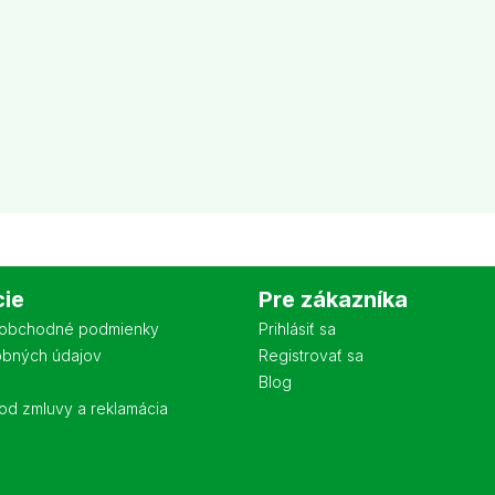
cie
Pre zákazníka
obchodné podmienky
Prihlásiť sa
obných údajov
Registrovať sa
Blog
od zmluvy a reklamácia