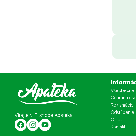
Informá
Všeobecné 
Ochrana os
Reklamácie
Odstúpenie 
Vitajte v E-shope Apateka
O nás
Kontakt