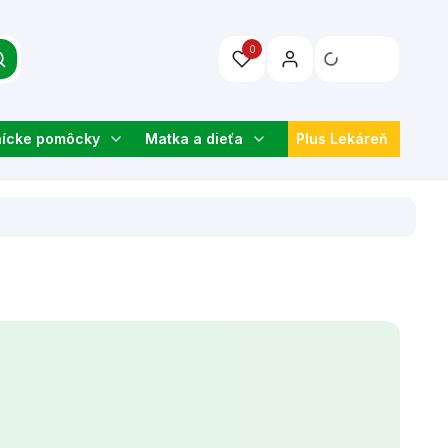
0
nícke pomôcky
Matka a dieťa
Plus Lekáreň