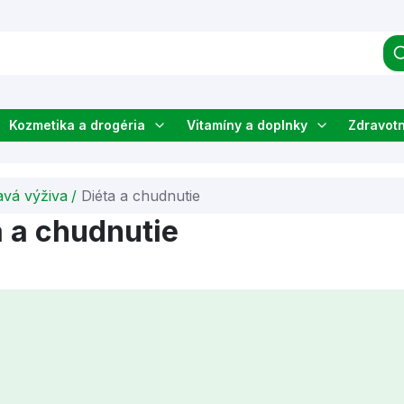
Kozmetika a drogéria
Vitamíny a doplnky
Zdravot
avá výživa
/
Diéta a chudnutie
a a chudnutie