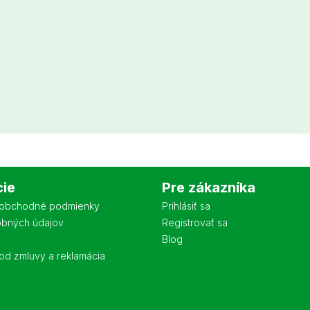
cie
Pre zákazníka
obchodné podmienky
Prihlásiť sa
obných údajov
Registrovať sa
Blog
od zmluvy a reklamácia