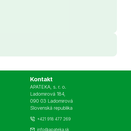
Kontakt
APATEKA, s. r. o.
Ladomirová 184
,
090 03 Ladomirová
Slovenská republika
+421 918 477 269
info@apateka.sk